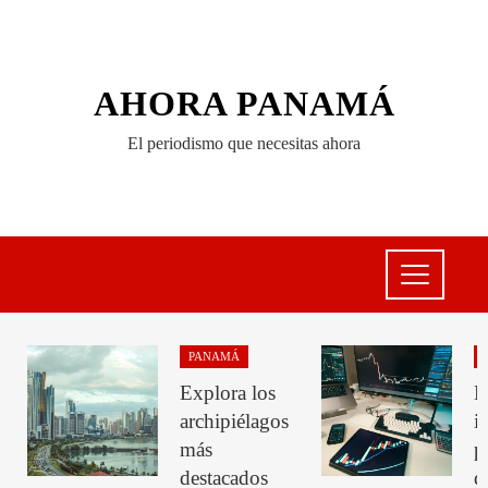
AHORA PANAMÁ
El periodismo que necesitas ahora
PANAMÁ
Explora los
B
archipiélagos
i
más
p
destacados
d